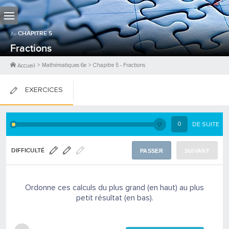
CHAPITRE
5
Fractions
>
Mathématiques 6e
>
Chapitre
5
-
Fractions
Accueil
EXERCICES
FICHES DE COURS
0
DE SUITE
0
PTS
DIFFICULTÉ
PASSER
SUIVANT
Ordonne ces calculs du plus grand (en haut) au plus
petit résultat (en bas).