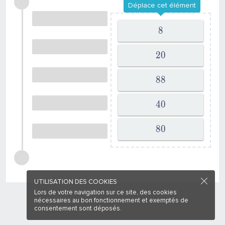
Déplace cet élément
8
2
0
8
8
4
0
8
0
UTILISATION DES COOKIES
Lors de votre navigation sur ce site, des cookies
nécessaires au bon fonctionnement et exemptés de
consentement sont déposés.