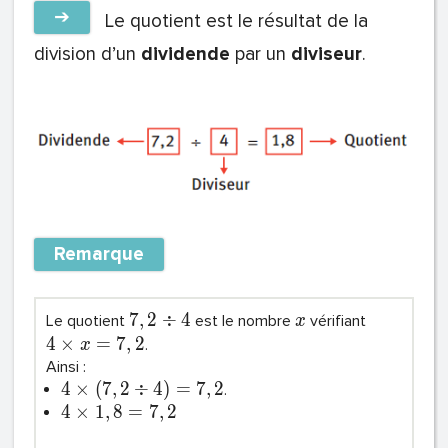
➔
Le quotient est le résultat de la
division d’un
dividende
par un
diviseur
.
Remarque
7
,
2
÷
4
Le quotient
est le nombre
vérifiant
x
4
×
=
7
,
2
.
x
Ainsi :
4
×
(
7
,
2
÷
4
)
=
7
,
2
.
4
×
1
,
8
=
7
,
2