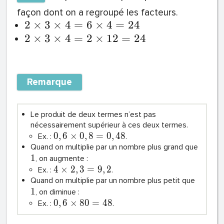
façon dont on a regroupé les facteurs.
2
×
3
×
4
=
6
×
4
=
2
4
2
×
3
×
4
=
2
×
1
2
=
2
4
Remarque
Le produit de deux termes n’est pas
nécessairement supérieur à ces deux termes.
0
,
6
×
0
,
8
=
0
,
4
8
Ex. :
.
Quand on multiplie par un nombre plus grand que
1
, on augmente :
4
×
2
,
3
=
9
,
2
Ex. :
.
Quand on multiplie par un nombre plus petit que
1
, on diminue :
0
,
6
×
8
0
=
4
8
Ex. :
.