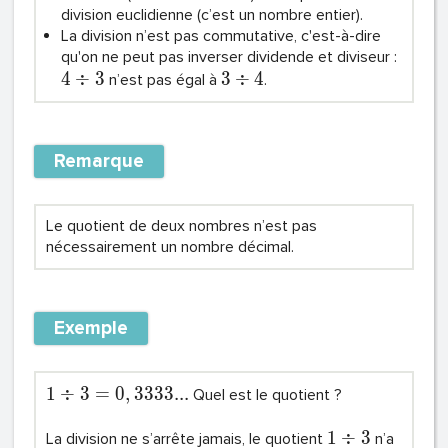
division euclidienne (c’est un nombre entier).
La division n’est pas commutative, c'est-à-dire
qu'on ne peut pas inverser dividende et diviseur :
4
÷
3
3
÷
4
n’est pas égal à
.
Remarque
Le quotient de deux nombres n’est pas
nécessairement un nombre décimal.
Exemple
1
÷
3
=
0
,
3
3
3
3
.
.
.
Quel est le quotient ?
1
÷
3
La division ne s’arrête jamais, le quotient
n’a