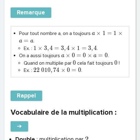
Remarque
×
1
=
1
×
Pour tout nombre a, on a toujours
a
=
.
a
a
1
×
3
,
4
=
3
,
4
×
1
=
3
,
4
Ex. :
.
×
0
=
0
×
=
0
On a aussi toujours
.
a
a
0
0
Quand on multiplie par
cela fait toujours
!
2
2
0
1
0
,
7
4
×
0
=
0
Ex. :
.
Rappel
Vocabulaire de la multiplication :
➔
2
Double
: multiplication par
.