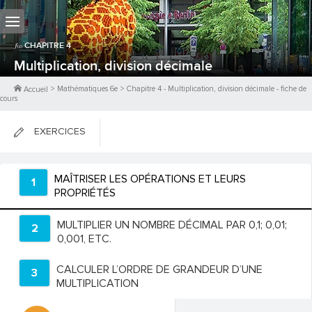
CHAPITRE
4
Multiplication, division décimale
>
Mathématiques 6e
>
Chapitre
4
-
Multiplication, division décimale
- fiche de
Accueil
cours
EXERCICES
FICHES DE COURS
MAÎTRISER LES OPÉRATIONS ET LEURS
1
PROPRIÉTÉS
0
PTS
MULTIPLIER UN NOMBRE DÉCIMAL PAR 0,1; 0,01;
2
0,001, ETC.
CALCULER L’ORDRE DE GRANDEUR D’UNE
3
MULTIPLICATION