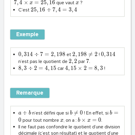
7
,
4
×
=
2
5
,
1
6
que vaut
?
x
x
2
5
,
1
6
÷
7
,
4
=
3
,
4
C’est
Exemple
0
,
3
1
4
÷
7
=
2
,
1
9
8
2
,
1
9
8

=
2
0
,
3
1
4
et
!
2
,
2
7
n’est pas le quotient de
par
.
8
,
3
÷
2
=
4
,
1
5
4
,
1
5
×
2
=
8
,
3
car
!
Remarque
÷

=
0
=
n’est défini que si
! En effet, si
a
b
b
b
0
×
=
0
pour tout nombre
, on a :
.
x
b
x
Il ne faut pas confondre le quotient d’une division
décimale (c’est son résultat) et le quotient d’une