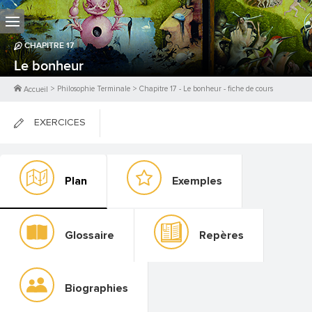
CHAPITRE
17
Le bonheur
>
Philosophie Terminale
>
Chapitre
17
-
Le bonheur
- fiche de cours
Accueil
EXERCICES
FICHES DE COURS
Plan
Exemples
0
PTS
Glossaire
Repères
Biographies