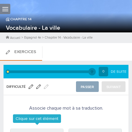
CHAPITRE
14
Vocabulaire - La ville
>
Espagnol 4e
>
Chapitre
14
-
Vocabulaire - La ville
Accueil
EXERCICES
FICHES DE COURS
0
DE SUITE
0
PTS
DIFFICULTÉ
PASSER
SUIVANT
Associe chaque mot à sa traduction.
Clique sur cet élément