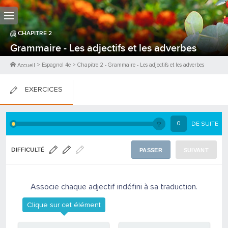
CHAPITRE
2
Grammaire - Les adjectifs et les adverbes
>
Espagnol 4e
>
Chapitre
2
-
Grammaire - Les adjectifs et les adverbes
Accueil
EXERCICES
FICHES DE COURS
0
DE SUITE
0
PTS
DIFFICULTÉ
PASSER
SUIVANT
Associe chaque adjectif indéfini à sa traduction.
Clique sur cet élément