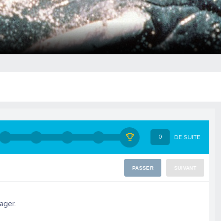
0
DE SUITE
PASSER
SUIVANT
ager.