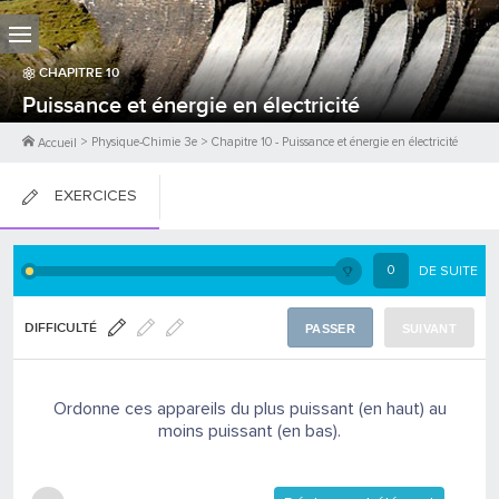
CHAPITRE
10
Puissance et énergie en électricité
>
Physique-Chimie 3e
>
Chapitre
10
-
Puissance et énergie en électricité
Accueil
EXERCICES
FICHES DE COURS
0
DE SUITE
0
PTS
DIFFICULTÉ
PASSER
SUIVANT
Ordonne ces appareils du plus puissant (en haut) au
moins puissant (en bas).