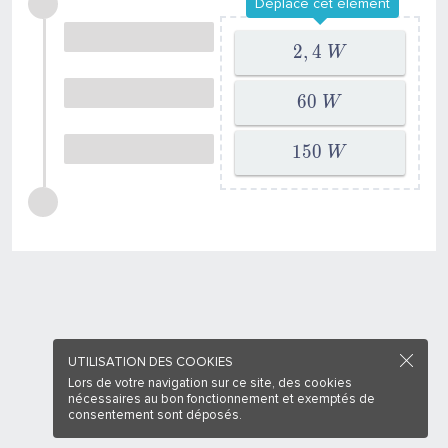
Déplace cet élément
2
,
4
W
6
0
W
1
5
0
W
UTILISATION DES COOKIES
Lors de votre navigation sur ce site, des cookies
nécessaires au bon fonctionnement et exemptés de
consentement sont déposés.