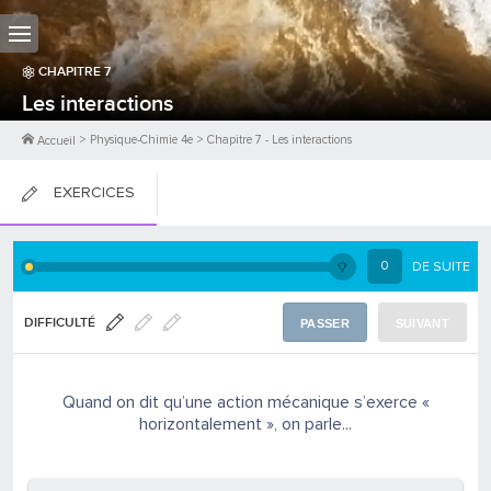
CHAPITRE
7
Les interactions
>
Physique-Chimie 4e
>
Chapitre
7
-
Les interactions
Accueil
EXERCICES
FICHES DE COURS
0
DE SUITE
0
PTS
DIFFICULTÉ
PASSER
SUIVANT
Quand on dit qu’une action mécanique s’exerce «
horizontalement », on parle...