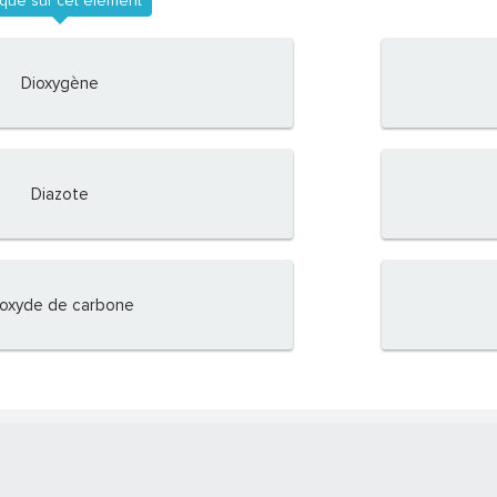
ique sur cet élément
Dioxygène
Diazote
ioxyde de carbone