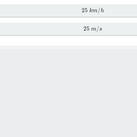
2
5
/
k
m
h
2
5
/
m
s