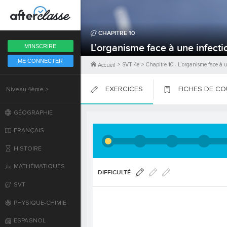
Fermer
CHAPITRE
10
6ème
L’organisme face à une infecti
M'INSCRIRE
ME CONNECTER
5ème
>
SVT 4e
>
Chapitre
10
-
L’organisme face à u
Accueil
EXERCICES
FICHES DE C
Niveau 4ème >
4ème
PLACER
PLACER
PLACER
GÉOGRAPHIE
3ème
FRANÇAIS
2nde
HISTOIRE
MATHÉMATIQUES
Première
DIFFICULTÉ
SVT
Terminale
PHYSIQUE-CHIMIE
ESPAGNOL