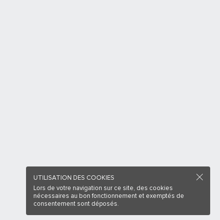
UTILISATION DES COOKIES
Lors de votre navigation sur ce site, des cookies
nécessaires au bon fonctionnement et exemptés de
consentement sont déposés.