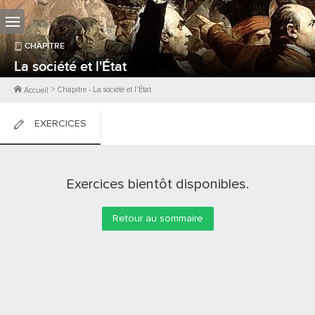
CHAPITRE
La société et l'État
>
Chapitre
-
La société et l'État
Accueil
EXERCICES
FICHES DE COURS
Exercices bientôt disponibles.
0
PTS
Retour au sommaire