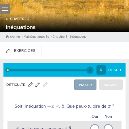
CHAPITRE
3
Inéquations
>
Mathématiques 3e
>
Chapitre
3
-
Inéquations
Accueil
EXERCICES
FICHES DE COURS
0
DE SUITE
0
PTS
DIFFICULTÉ
PASSER
SUIVANT
−
<
8
Soit l'inéquation
. Que peux-tu dire de
?
x
x
Oui
Non
8
est toujours supérieur à
x