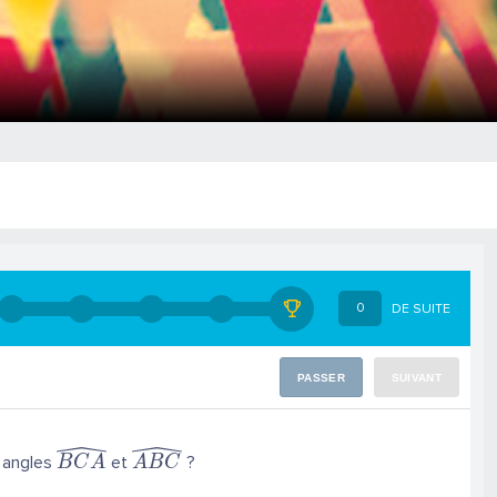
0
DE SUITE
PASSER
SUIVANT
s angles
et
?
B
C
A
A
B
C