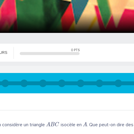
0
PTS
OURS
 considère un triangle
isocèle en
. Que peut-on dire de
A
B
C
A