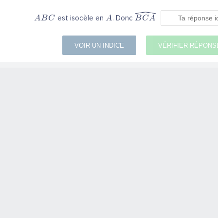
est isocèle en
. Donc
A
B
C
A
B
C
A
VOIR UN INDICE
VÉRIFIER RÉPONS