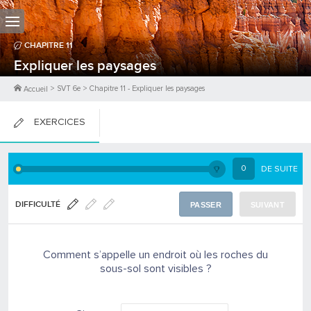
CHAPITRE
11
Expliquer les paysages
>
SVT 6e
>
Chapitre
11
-
Expliquer les paysages
Accueil
EXERCICES
FICHES DE COURS
0
DE SUITE
0
PTS
DIFFICULTÉ
PASSER
SUIVANT
Comment s’appelle un endroit où les roches du
sous-sol sont visibles ?