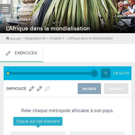
CHAPITRE
7
L'Afrique dans la mondialisation
>
Géographie 4e
>
Chapitre
7
-
L'Afrique dans la mondialisation
Accueil
EXERCICES
FICHES DE COURS
0
DE SUITE
0
PTS
DIFFICULTÉ
PASSER
SUIVANT
Relie chaque métropole africaine à son pays.
Clique sur cet élément