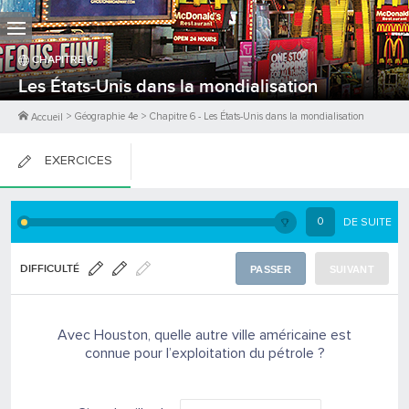
CHAPITRE
6
Les États-Unis dans la mondialisation
>
Géographie 4e
>
Chapitre
6
-
Les États-Unis dans la mondialisation
Accueil
EXERCICES
FICHES DE COURS
0
DE SUITE
0
PTS
DIFFICULTÉ
PASSER
SUIVANT
Avec Houston, quelle autre ville américaine est
connue pour l’exploitation du pétrole ?