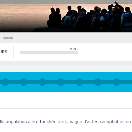
 migrants
0
PTS
OURS
le population a été touchée par la vague d’actes xénophobes en A