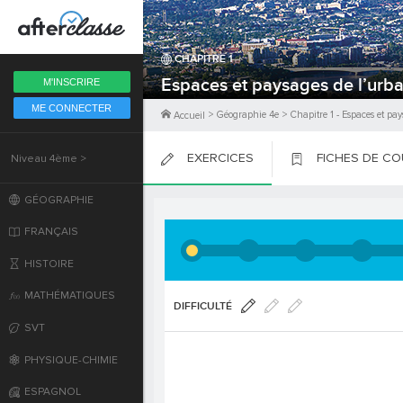
Fermer
CHAPITRE
1
6ème
Espaces et paysages de l’urba
M'INSCRIRE
ME CONNECTER
5ème
>
Géographie 4e
>
Chapitre
1
-
Espaces et pay
Accueil
EXERCICES
FICHES DE C
Niveau 4ème >
4ème
PLACER
PLACER
PLACER
GÉOGRAPHIE
3ème
FRANÇAIS
2nde
HISTOIRE
MATHÉMATIQUES
Première
DIFFICULTÉ
SVT
Terminale
PHYSIQUE-CHIMIE
ESPAGNOL