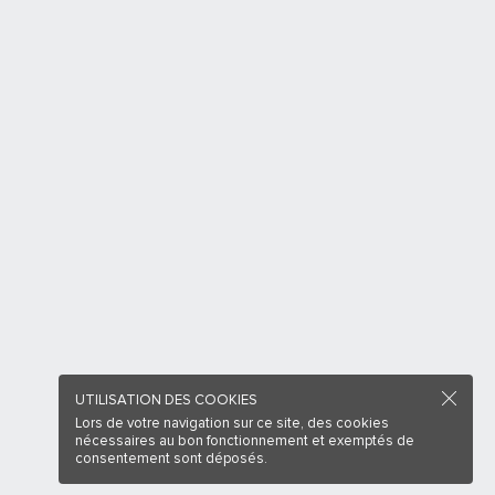
UTILISATION DES COOKIES
Lors de votre navigation sur ce site, des cookies
nécessaires au bon fonctionnement et exemptés de
consentement sont déposés.