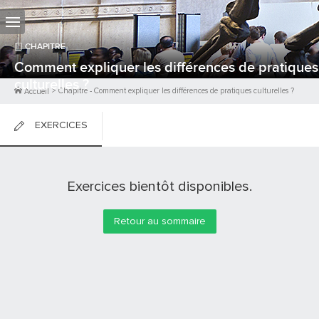
CHAPITRE
Comment expliquer les différences de pratiques
culturelles ?
>
Chapitre
-
Comment expliquer les différences de pratiques culturelles ?
Accueil
EXERCICES
FICHES DE COURS
Exercices bientôt disponibles.
0
PTS
Retour au sommaire