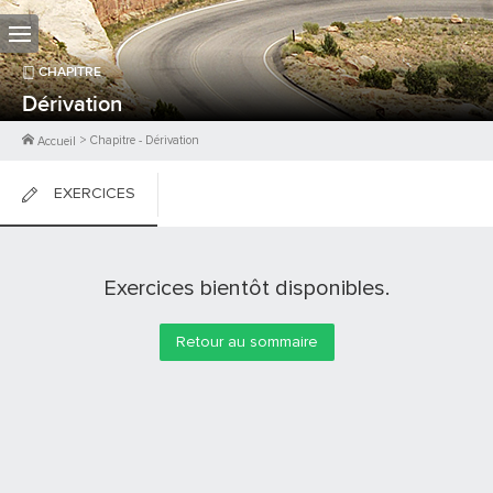
CHAPITRE
Dérivation
>
Chapitre
-
Dérivation
Accueil
EXERCICES
FICHES DE COURS
Exercices bientôt disponibles.
0
PTS
Retour au sommaire