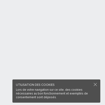
UTILISATION DES COOKIES
Lors de votre navigation sur ce site, des cookies
nécessaires au bon fonctionnement et exemptés de
consentement sont déposés.