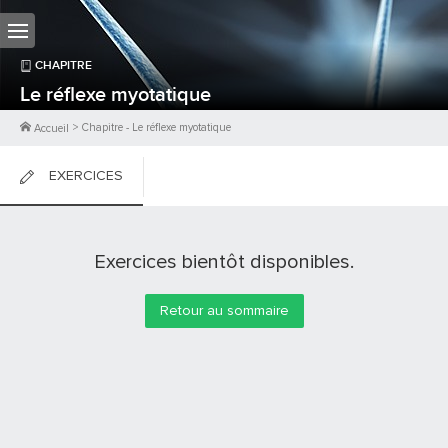
CHAPITRE
Le réflexe myotatique
>
Chapitre
-
Le réflexe myotatique
Accueil
EXERCICES
FICHES DE COURS
Exercices bientôt disponibles.
0
PTS
Retour au sommaire