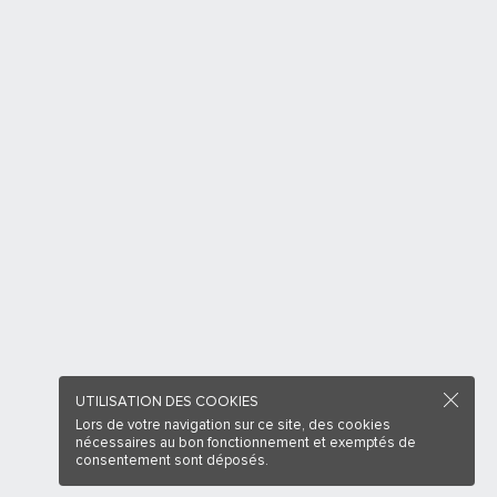
UTILISATION DES COOKIES
Lors de votre navigation sur ce site, des cookies
nécessaires au bon fonctionnement et exemptés de
consentement sont déposés.