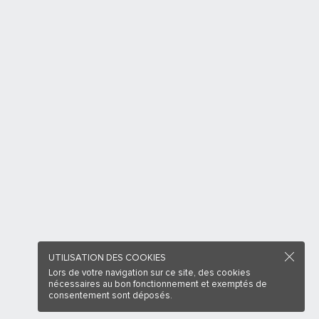
UTILISATION DES COOKIES
Lors de votre navigation sur ce site, des cookies
nécessaires au bon fonctionnement et exemptés de
consentement sont déposés.