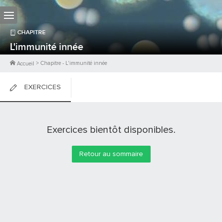
CHAPITRE
L'immunité innée
>
Chapitre
-
L'immunité innée
Accueil
EXERCICES
FICHES DE COURS
Exercices bientôt disponibles.
0
PTS
Retour au sommaire