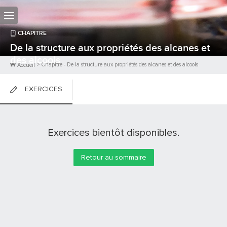
CHAPITRE
De la structure aux propriétés des alcanes et
des alcools
>
Chapitre
-
De la structure aux propriétés des alcanes et des alcools
Accueil
EXERCICES
FICHES DE COURS
Exercices bientôt disponibles.
0
PTS
Retour au sommaire