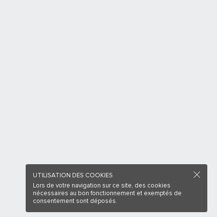
UTILISATION DES COOKIES
Lors de votre navigation sur ce site, des cookies
nécessaires au bon fonctionnement et exemptés de
consentement sont déposés.