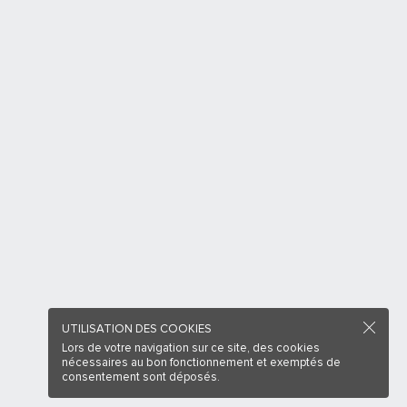
UTILISATION DES COOKIES
Lors de votre navigation sur ce site, des cookies
nécessaires au bon fonctionnement et exemptés de
consentement sont déposés.