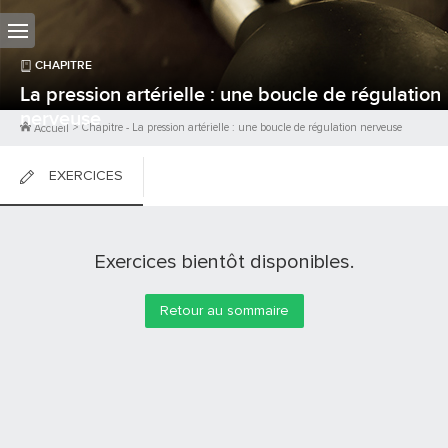
CHAPITRE
La pression artérielle : une boucle de régulation
nerveuse
>
Chapitre
-
La pression artérielle : une boucle de régulation nerveuse
Accueil
EXERCICES
FICHES DE COURS
Exercices bientôt disponibles.
0
PTS
Retour au sommaire