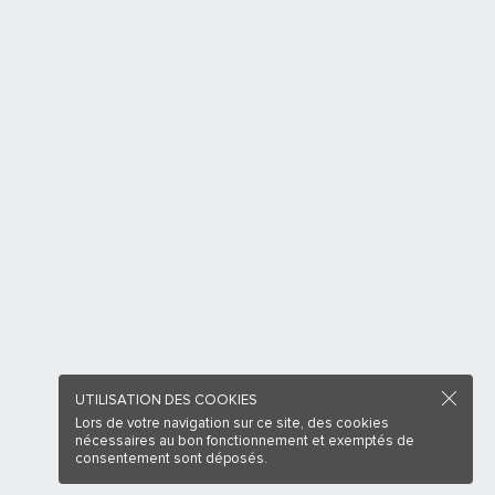
UTILISATION DES COOKIES
Lors de votre navigation sur ce site, des cookies
nécessaires au bon fonctionnement et exemptés de
consentement sont déposés.