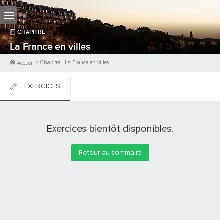
CHAPITRE
La France en villes
>
Chapitre
-
La France en villes
Accueil
EXERCICES
FICHES DE COURS
Exercices bientôt disponibles.
0
PTS
Retour au sommaire