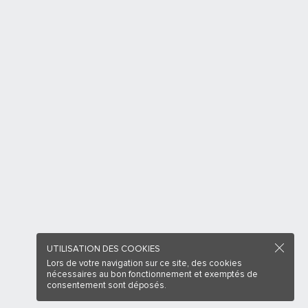
UTILISATION DES COOKIES
Lors de votre navigation sur ce site, des cookies
nécessaires au bon fonctionnement et exemptés de
consentement sont déposés.