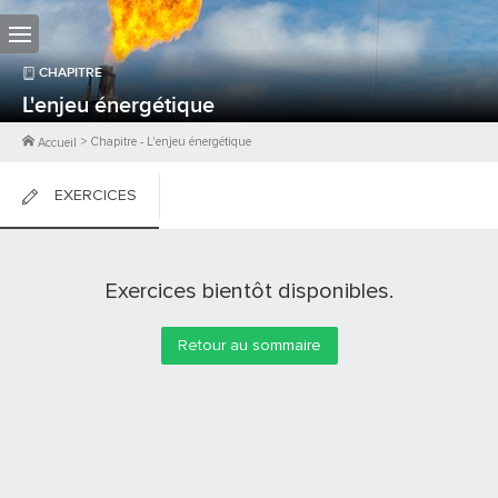
CHAPITRE
L'enjeu énergétique
>
Chapitre
-
L'enjeu énergétique
Accueil
EXERCICES
FICHES DE COURS
Exercices bientôt disponibles.
0
PTS
Retour au sommaire