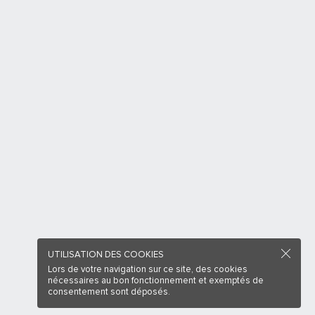
UTILISATION DES COOKIES
Lors de votre navigation sur ce site, des cookies
nécessaires au bon fonctionnement et exemptés de
consentement sont déposés.