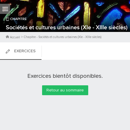
CHAPITRE
Sociétés et cultures urbaines (XIe - XIIIe siècles)
>
Chapitre
-
Sociétés et cultures urbaines (XIe - XIIIe siècles)
Accueil
EXERCICES
FICHES DE COURS
Exercices bientôt disponibles.
0
PTS
Retour au sommaire