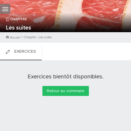
CHAPITRE
Les suites
>
Chapitre
-
Les suites
Accueil
EXERCICES
FICHES DE COURS
Exercices bientôt disponibles.
0
PTS
Retour au sommaire