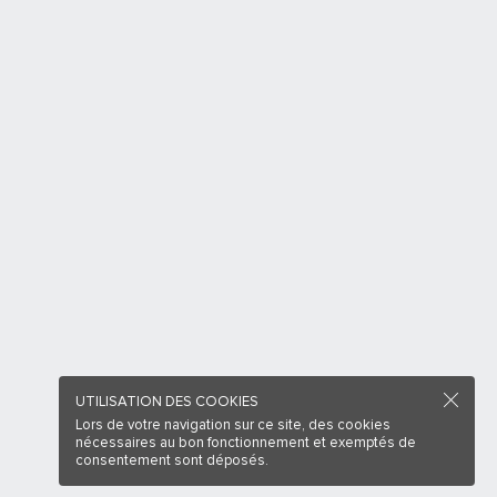
UTILISATION DES COOKIES
Lors de votre navigation sur ce site, des cookies
nécessaires au bon fonctionnement et exemptés de
consentement sont déposés.