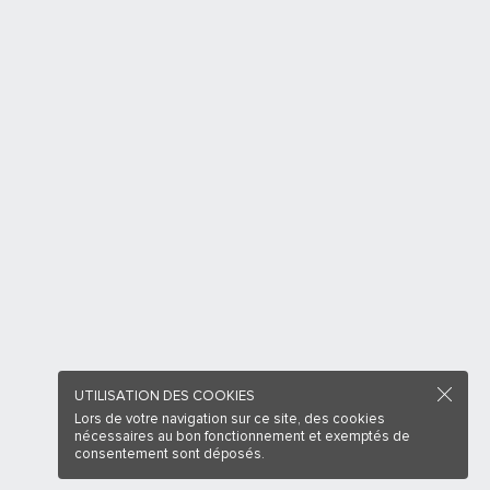
UTILISATION DES COOKIES
Lors de votre navigation sur ce site, des cookies
nécessaires au bon fonctionnement et exemptés de
consentement sont déposés.