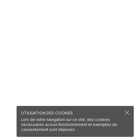
UTILISATION DES COOKIES
Lors de votre navigation sur ce site, des cookies
nécessaires au bon fonctionnement et exemptés de
consentement sont déposés.