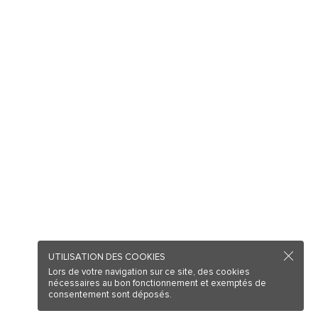
UTILISATION DES COOKIES
Lors de votre navigation sur ce site, des cookies
nécessaires au bon fonctionnement et exemptés de
consentement sont déposés.