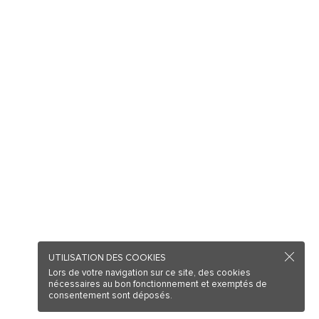
UTILISATION DES COOKIES
Lors de votre navigation sur ce site, des cookies
nécessaires au bon fonctionnement et exemptés de
consentement sont déposés.