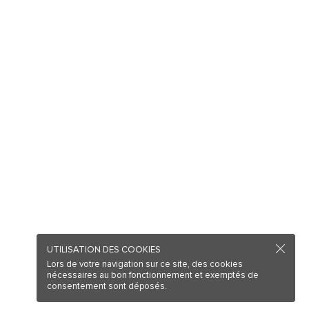
UTILISATION DES COOKIES
Lors de votre navigation sur ce site, des cookies
nécessaires au bon fonctionnement et exemptés de
consentement sont déposés.