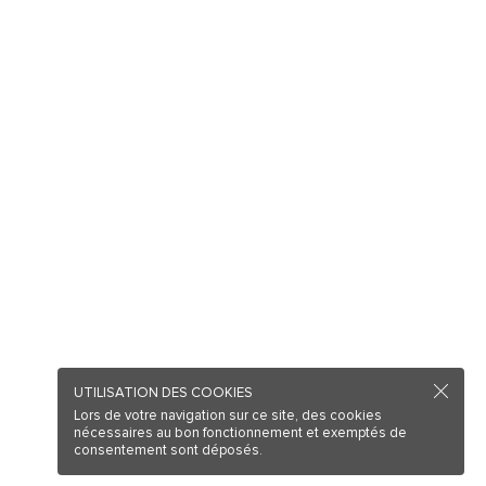
UTILISATION DES COOKIES
Lors de votre navigation sur ce site, des cookies
nécessaires au bon fonctionnement et exemptés de
consentement sont déposés.