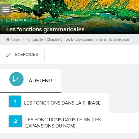
CHAPITRE
2
Les fonctions grammaticales
>
Français 3e
>
Chapitre
2
-
Les fonctions grammaticales
- fiche de cours
Accueil
EXERCICES
FICHES DE COURS
À RETENIR
0
PTS
1
LES FONCTIONS DANS LA PHRASE
LES FONCTIONS DANS LE GN (LES
2
EXPANSIONS DU NOM)