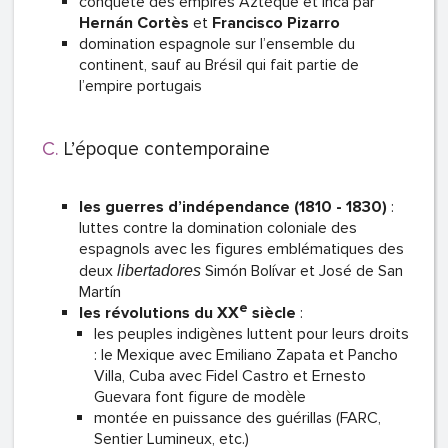
conquête des empires Aztèque et Inca par
Hernán
Cortès
et
Francisco Pizarro
domination espagnole sur l’ensemble du
continent, sauf au Brésil qui fait partie de
l’empire portugais
L’époque contemporaine
les guerres d’indépendance (1810 - 1830)
:
luttes contre la domination coloniale des
espagnols avec les figures emblématiques des
deux
Simón Bolívar et José de San
libertadores
Martín
e
les révolutions du XX
siècle
:
les peuples indigènes luttent pour leurs droits
: le Mexique avec Emiliano Zapata et Pancho
Villa, Cuba avec Fidel Castro et Ernesto
Guevara font figure de modèle
montée en puissance des guérillas (FARC,
Sentier Lumineux, etc.)