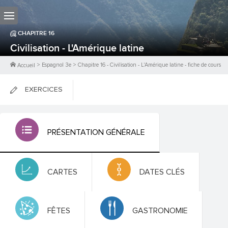
CHAPITRE
16
Civilisation - L'Amérique latine
>
Espagnol 3e
>
Chapitre
16
-
Civilisation - L'Amérique latine
- fiche de cours
Accueil
EXERCICES
FICHES DE COURS
PRÉSENTATION GÉNÉRALE
0
PTS
CARTES
DATES CLÉS
FÊTES
GASTRONOMIE