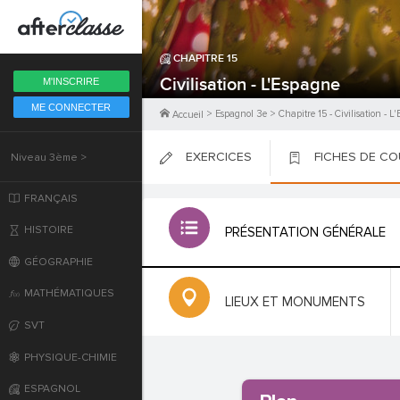
Fermer
CHAPITRE
15
6ème
Civilisation - L'Espagne
M'INSCRIRE
ME CONNECTER
5ème
>
Espagnol 3e
>
Chapitre
15
-
Civilisation - L
Accueil
EXERCICES
FICHES DE C
Niveau 3ème >
4ème
PLACER
PLACER
PLACER
FRANÇAIS
3ème
HISTOIRE
PRÉSENTATION GÉNÉRALE
2nde
GÉOGRAPHIE
MATHÉMATIQUES
Première
LIEUX ET MONUMENTS
SVT
Terminale
PHYSIQUE-CHIMIE
ESPAGNOL