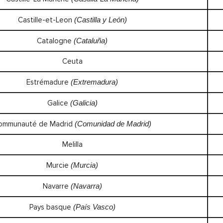
Castille-et-Leon
(Castilla y León)
Catalogne
(Cataluña)
Ceuta
Estrémadure
(Extremadura)
Galice
(Galicia)
ommunauté de Madrid
(Comunidad de Madrid)
Melilla
Murcie
(Murcia)
Navarre
(Navarra)
Pays basque
(País Vasco)