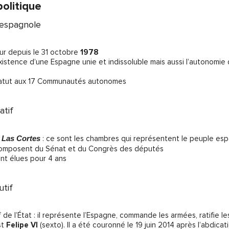
olitique
 espagnole
eur depuis le 31 octobre
1978
existence d’une Espagne unie et indissoluble mais aussi l’autonomie 
tatut aux 17 Communautés autonomes
atif
r
Las Cortes
: ce sont les chambres qui représentent le peuple esp
omposent du Sénat et du Congrès des députés
nt élues pour 4 ans
utif
f de l’État : il représente l’Espagne, commande les armées, ratifie l
st
Felipe VI
(sexto). Il a été couronné le 19 juin 2014 après l’abdic