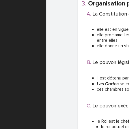
Organisation p
La Constitution
elle est en vigu
elle proclame l’
entre elles
elle donne un s
Le pouvoir législ
il est détenu pa
Las Cortes
se c
ces chambres so
Le pouvoir exéc
le Roi est le che
le roi actuel e