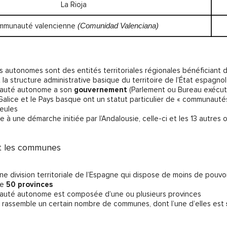
La Rioja
mmunauté valencienne
(Comunidad Valenciana)
autonomes sont des entités territoriales régionales bénéficiant 
 la structure administrative basique du territoire de l’État espagno
auté autonome a son
gouvernement
(Parlement ou Bureau exécutif
 Galice et le Pays basque ont un statut particulier de « communau
seules
te à une démarche initiée par l’Andalousie, celle-ci et les 13 autr
et les communes
une division territoriale de l’Espagne qui dispose de moins de po
te
50 provinces
uté autonome est composée d’une ou plusieurs provinces
 rassemble un certain nombre de communes, dont l’une d’elles est