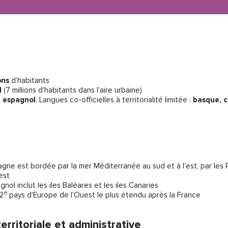
ons
d’habitants
d
(7 millions d'habitants dans l'aire urbaine)
:
espagnol
. Langues co-officielles à territorialité limitée :
basque, c
pagne est bordée par la mer Méditerranée au sud et à l’est, par les 
est
gnol inclut les iles Baléares et les iles Canaries
e
 2
pays d’Europe de l’Ouest le plus étendu après la France
erritoriale et administrative