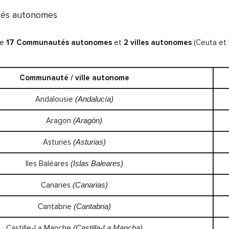
és autonomes
te
17 Communautés autonomes
et
2 villes autonomes
(Ceuta et M
Communauté / ville autonome
Andalousie
(Andalucía)
Aragon
(Aragón)
Asturies
(Asturias)
Iles Baléares
(Islas Baleares)
Canaries
(Canarias)
Cantabrie
(Cantabria)
Castille-La Manche
(Castilla-La Mancha)