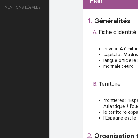
Plan
MENTIONS LÉGALES
e
Généralités
T DE PASSE
Fiche d’identité
environ
47 milli
T DE PASSE
capitale :
Madri
langue officielle 
monnaie : euro
Territoire
frontières : l’Es
Atlantique à l’ou
le territoire espa
l’Espagne est le
T DE PASSE
Organisation t