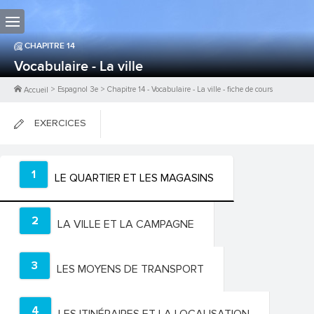
CHAPITRE
14
Vocabulaire - La ville
>
Espagnol 3e
>
Chapitre
14
-
Vocabulaire - La ville
- fiche de cours
Accueil
EXERCICES
FICHES DE COURS
1
LE QUARTIER ET LES MAGASINS
0
PTS
2
LA VILLE ET LA CAMPAGNE
3
LES MOYENS DE TRANSPORT
4