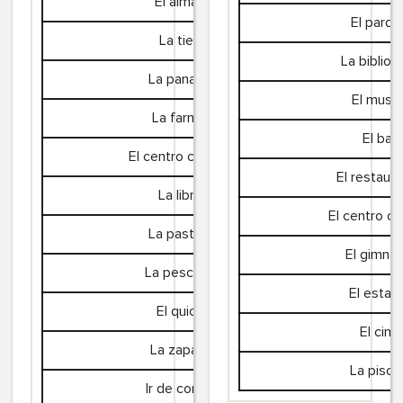
El almacén
El parqu
La tienda
La bibliot
La panadería
El muse
La farmacia
El bar
El centro comercial
El restaur
La librería
El centro cul
La pastelería
El gimnas
La pescadería
El estad
El quiosco
El cine
La zapatería
La pisci
Ir de compras