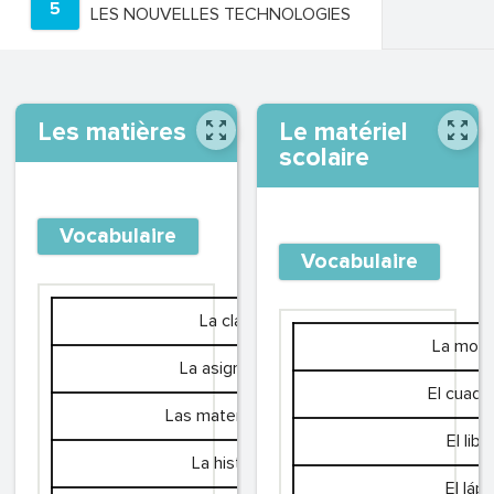
5
LES NOUVELLES TECHNOLOGIES
Les matières
Le matériel
scolaire
Vocabulaire
Vocabulaire
La clase
La moch
La asignatura
El cuade
Las matemáticas
El libr
La historia
El lápi