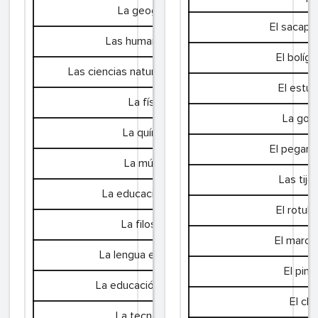
La geografía
El sacapu
Las humanidades
El bolígr
Las ciencias naturales, la biología
Les s
El estu
La física
La go
La química
El pegam
La música
Las tije
La educación física
El rotula
La filosofía
El marca
La lengua extranjera
El pinc
La educación plástica
El clip
La tecnología