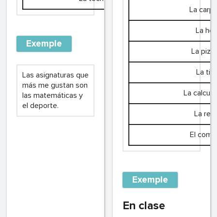
La carp
La hoj
Exemple
La pizar
La tiz
Las asignaturas que
más me gustan son
La calcul
las matemáticas y
el deporte.
La regl
El comp
Exemple
En clase