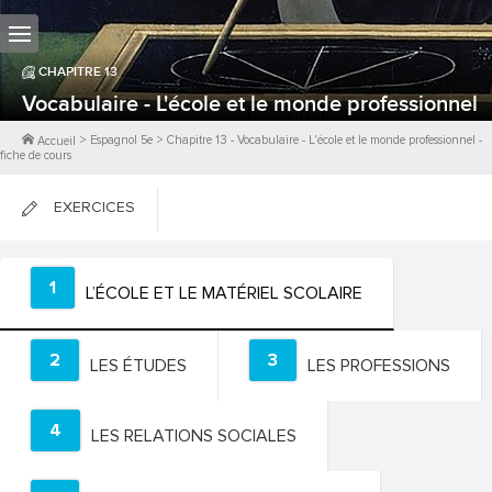
CHAPITRE
13
Vocabulaire - L'école et le monde professionnel
>
Espagnol 5e
>
Chapitre
13
-
Vocabulaire - L'école et le monde professionnel
-
Accueil
fiche de cours
EXERCICES
FICHES DE COURS
1
L’ÉCOLE ET LE MATÉRIEL SCOLAIRE
0
PTS
2
3
LES ÉTUDES
LES PROFESSIONS
4
LES RELATIONS SOCIALES