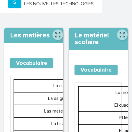
5
LES NOUVELLES TECHNOLOGIES
Les matières
Le matériel
scolaire
Vocabulaire
Vocabulaire
La clase
La moch
La asignatura
El cuade
Las matemáticas
El libr
La historia
El lápi