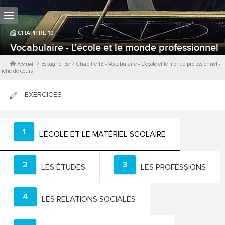
CHAPITRE
13
Vocabulaire - L'école et le monde professionnel
>
Espagnol 5e
>
Chapitre
13
-
Vocabulaire - L'école et le monde professionnel
-
Accueil
fiche de cours
EXERCICES
FICHES DE COURS
1
L’ÉCOLE ET LE MATÉRIEL SCOLAIRE
0
PTS
2
3
LES ÉTUDES
LES PROFESSIONS
4
LES RELATIONS SOCIALES