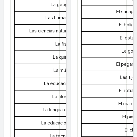
La geografía
El sacapu
Las humanidades
El bolígr
Las ciencias naturales, la biología
Les s
El estu
La física
La go
La química
El pegam
La música
Las tije
La educación física
El rotula
La filosofía
El marca
La lengua extranjera
El pinc
La educación plástica
El clip
La tecnología