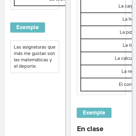
La carp
La hoj
Exemple
La pizar
La tiz
Las asignaturas que
más me gustan son
La calcul
las matemáticas y
el deporte.
La regl
El comp
Exemple
En clase