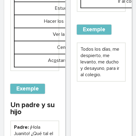
Ir al col
Estudiar
Hacer los deberes
Exemple
Ver la tele
Cenar
Todos los días, me
despierto, me
Ac
o
starse (ue)
levanto, me ducho
y desayuno, para ir
al colegio.
Exemple
Un padre y su
hijo
Padre:
¡Hola
Juanito! ¿Qué tal el