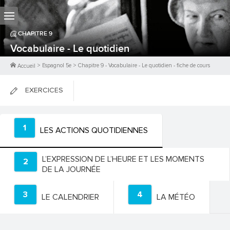
CHAPITRE
9
Vocabulaire - Le quotidien
>
Espagnol 5e
>
Chapitre
9
-
Vocabulaire - Le quotidien
- fiche de cours
Accueil
EXERCICES
FICHES DE COURS
1
LES ACTIONS QUOTIDIENNES
0
PTS
L’EXPRESSION DE L’HEURE ET LES MOMENTS
2
DE LA JOURNÉE
3
4
LE CALENDRIER
LA MÉTÉO