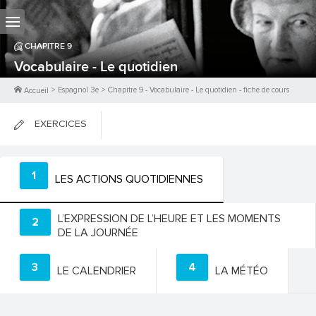
CHAPITRE
9
Vocabulaire - Le quotidien
>
Espagnol 3e
>
Chapitre
9
-
Vocabulaire - Le quotidien
- fiche de cours
Accueil
EXERCICES
FICHES DE COURS
1
LES ACTIONS QUOTIDIENNES
0
PTS
L’EXPRESSION DE L’HEURE ET LES MOMENTS
2
DE LA JOURNÉE
3
4
LE CALENDRIER
LA MÉTÉO