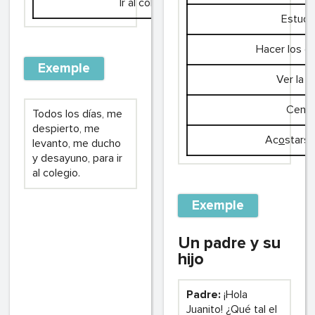
Ir al colegio
Estudi
Hacer los d
Exemple
Ver la t
Cenar
Todos los días, me
despierto, me
Ac
o
starse
levanto, me ducho
y desayuno, para ir
al colegio.
Exemple
Un padre y su
hijo
Padre:
¡Hola
Juanito! ¿Qué tal el