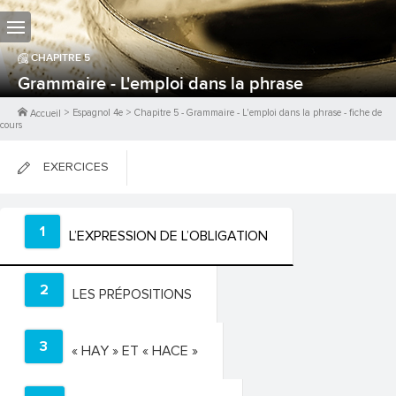
CHAPITRE
5
Grammaire - L'emploi dans la phrase
>
Espagnol 4e
>
Chapitre
5
-
Grammaire - L'emploi dans la phrase
- fiche de
Accueil
cours
EXERCICES
FICHES DE COURS
1
L’EXPRESSION DE L’OBLIGATION
0
PTS
2
LES PRÉPOSITIONS
3
« HAY » ET « HACE »