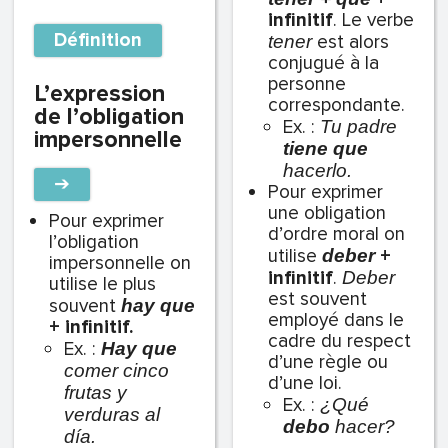
infinitif
. Le verbe
Définition
est alors
tener
conjugué à la
personne
L’expression
correspondante.
de l’obligation
Ex. :
Tu padre
impersonnelle
tiene que
hacerlo.
➔
Pour exprimer
une obligation
Pour exprimer
d’ordre moral on
l’obligation
utilise
+
deber
impersonnelle on
infinitif
.
Deber
utilise le plus
est souvent
souvent
hay que
employé dans le
+ infinitif.
cadre du respect
Ex. :
Hay que
d’une règle ou
comer cinco
d’une loi.
frutas y
Ex. :
¿Qué
verduras al
debo
hacer?
día.