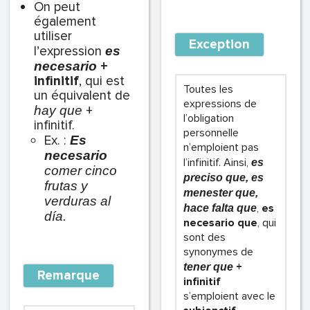
On peut
également
utiliser
Exception
l’expression
es
+
necesario
infinitif
, qui est
Toutes les
un équivalent de
expressions de
+
hay que
l’obligation
infinitif.
personnelle
Ex. :
Es
n’emploient pas
necesario
l’infinitif. Ainsi,
es
comer cinco
preciso que, es
frutas y
menester que,
verduras al
,
es
hace falta que
día.
necesario que
, qui
sont des
synonymes de
+
tener que
Remarque
infinitif
s’emploient avec le