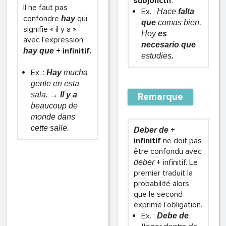
subjonctif
.
Il ne faut pas
Ex. :
Hace
falta
confondre
qui
hay
que
comas bien.
signifie « il y a »
Hoy
es
avec l’expression
necesario que
+ infinitif.
hay que
estudies
.
Ex. :
Hay
mucha
gente en esta
sala. →
Il y a
Remarque
beaucoup de
monde dans
cette salle.
+
Deber de
infinitif
ne doit pas
être confondu avec
+ infinitif. Le
deber
premier traduit la
probabilité alors
que le second
exprime l’obligation.
Ex. :
Debe de