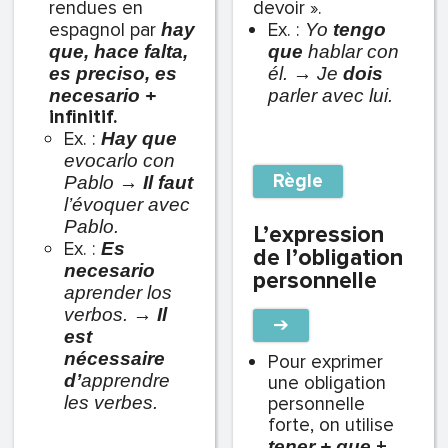
rendues en
devoir ».
espagnol par
Ex. :
hay
Yo
tengo
que, hace falta,
que
hablar con
es preciso, es
él. → Je
dois
necesario +
parler avec lui.
infinitif.
Ex. :
Hay que
evocarlo con
Règle
Pablo →
Il faut
l’évoquer avec
Pablo.
L’expression
Ex. :
Es
de l’obligation
necesario
personnelle
aprender los
verbos. →
Il
➔
est
nécessaire
Pour exprimer
d’
apprendre
une obligation
les verbes.
personnelle
forte, on utilise
+
tener + que