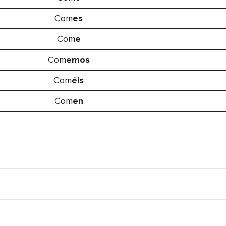
Com
es
Com
e
Com
emos
Com
éis
Com
en