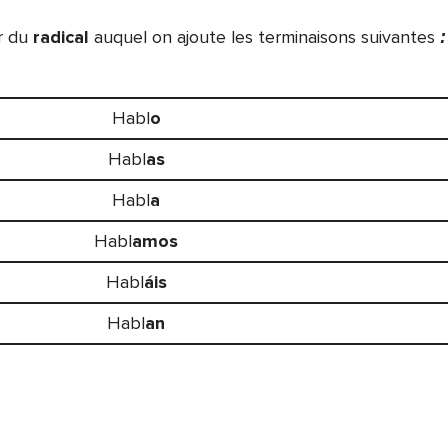
r du
radical
auquel on ajoute les terminaisons suivantes
:
Habl
o
Habl
as
Habl
a
Habl
amos
Habl
áis
Habl
an