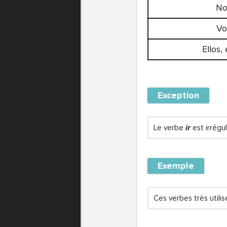
No
Vo
Ellos,
Exception
Le verbe
ir
est irrégu
Exemple
Ces verbes très util