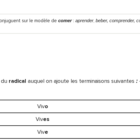
conjuguent sur le modèle de
comer
:
aprender
,
beber, comprender, co
r du
radical
auquel on ajoute les terminaisons suivantes
:
Viv
o
Viv
es
Viv
e