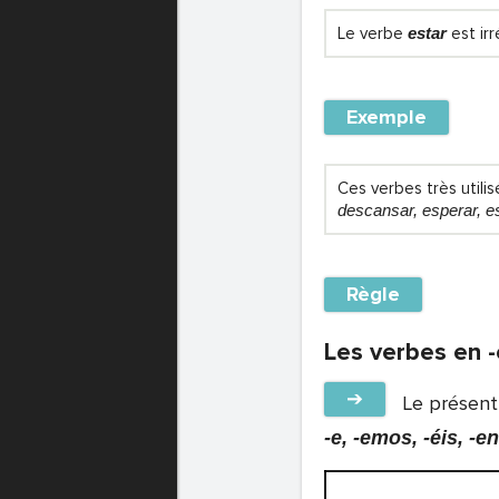
Le verbe
estar
est irr
Exemple
Ces verbes très util
descansar, esperar, es
Règle
Les verbes en -
➔
Le présent 
-e, -emos, -éis, -en