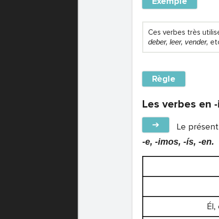
Exemple
Ces verbes très util
deber, leer, vender,
et
Règle
Les verbes en -
➔
Le présent 
-e, -imos, -ís, -en.
Él,