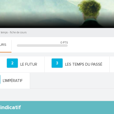
 temps
- fiche de cours
0
PTS
OURS
2
3
LE FUTUR
LES TEMPS DU PASSÉ
L’IMPÉRATIF
indicatif