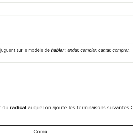
njuguent sur le modèle de
hablar
:
andar, cambiar, cantar, comprar,
r du
radical
auquel on ajoute les terminaisons suivantes
:
Com
o