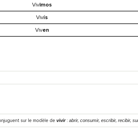
Viv
imos
Viv
ís
Viv
en
conjuguent sur le modèle de
vivir
:
abrir, consumir, escribir, recibir, su