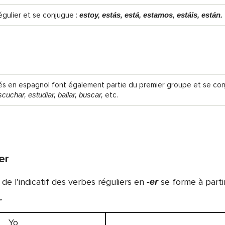
égulier et se conjugue :
estoy, estás, está, estamos, estáis, están.
isés en espagnol font également partie du premier groupe et se co
cuchar, estudiar, bailar, buscar,
etc.
er
de l’indicatif des verbes réguliers en
se forme à parti
-er
.
Yo