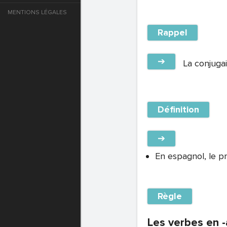
MENTIONS LÉGALES
e
Rappel
T DE PASSE
➔
La conjugai
T DE PASSE
Définition
➔
En espagnol, le pré
Règle
T DE PASSE
Les verbes en -