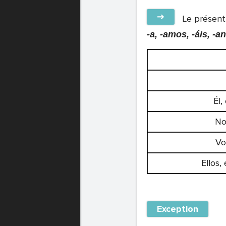
➔
Le présent 
-a, -amos, -áis, -an
Él,
No
Vo
Ellos,
Exception