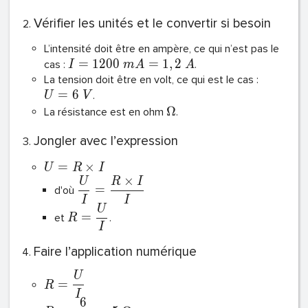
Vérifier les unités et le convertir si besoin
L’intensité doit être en ampère, ce qui n’est pas le
=
1
2
0
0
=
1
,
2
cas :
.
I
m
A
A
La tension doit être en volt, ce qui est le cas :
=
6
.
U
V
Ω
La résistance est en ohm
.
Jongler avec l’expression
=
×
U
R
I
×
U
R
I
=
d'où
I
I
U
=
et
.
R
I
Faire l’application numérique
U
=
R
I
6