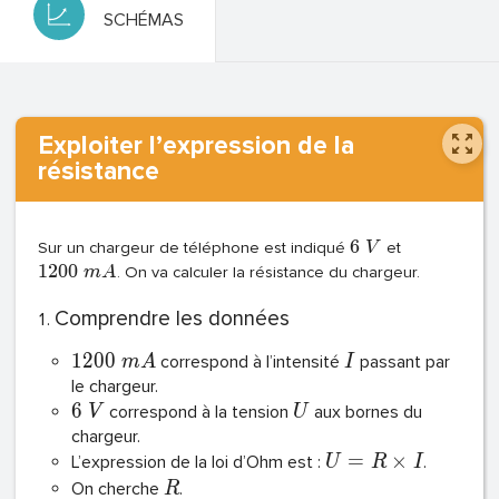
SCHÉMAS
Exploiter l’expression de la
résistance
6
Sur un chargeur de téléphone est indiqué
V
et
1
2
0
0
m
A
. On va calculer la résistance du chargeur.
Comprendre les données
1
2
0
0
correspond à l’intensité
passant par
m
A
I
le chargeur.
6
correspond à la tension
aux bornes du
V
U
chargeur.
=
×
L’expression de la loi d’Ohm est :
.
U
R
I
On cherche
.
R