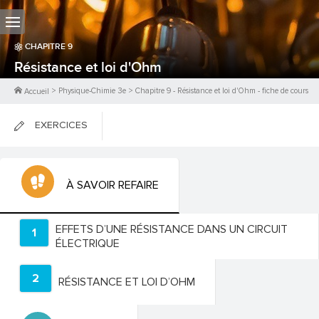
CHAPITRE
9
Résistance et loi d'Ohm
>
Physique-Chimie 3e
>
Chapitre
9
-
Résistance et loi d'Ohm
- fiche de cours
Accueil
EXERCICES
FICHES DE COURS
À SAVOIR REFAIRE
0
PTS
EFFETS D’UNE RÉSISTANCE DANS UN CIRCUIT
1
ÉLECTRIQUE
2
RÉSISTANCE ET LOI D’OHM