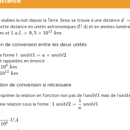
istance
 visibles la nuit depuis la Terre, Sirius se trouve à une distance
d
cette distance en unités astronomiques (
) et en années-lumière
U
A
1
2
1
.
.
=
9
,
5
×
1
0
et
m
a
l
k
m
on de conversion entre les deux unités
ˊ
1
=
×
ˊ
2
a forme 1 :
.
u
n
i
t
e
a
u
n
i
t
e
ont rappelées en énoncé :
8
1
0
k
m
1
2
1
0
k
m
tion de conversion si nécessaire
ˊ
1
’exprimer la relation en fonction non pas de l’
mais de l’
u
n
i
t
e
u
n
i
t
1
1
ˊ
2
=
ˊ
1
e relation sous la forme :
u
n
i
t
e
u
n
i
t
e
a
 :
U
A
8
1
0
1