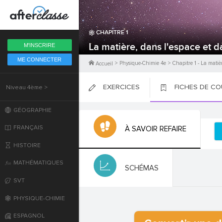
Fermer
CHAPITRE
1
6ème
La matière, dans l'espace et d
M'INSCRIRE
ME CONNECTER
5ème
>
Physique-Chimie 4e
>
Chapitre
1
-
La matièr
Accueil
EXERCICES
FICHES DE C
Niveau 4ème >
4ème
PLACER
PLACER
PLACER
GÉOGRAPHIE
3ème
FRANÇAIS
À SAVOIR REFAIRE
2nde
HISTOIRE
MATHÉMATIQUES
Première
SCHÉMAS
SVT
Terminale
PHYSIQUE-CHIMIE
ESPAGNOL