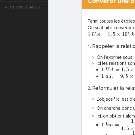
Convertir une d
MENTIONS LÉGALES
e
Parmi toutes les étoiles
T DE PASSE
On souhaite convertir 
8
1
=
1
,
5
×
1
0
U
A
k
Rappeler la relati
T DE PASSE
On l’exprime sous l
Ici les relations s
1
=
1
,
5
×
U
A
1
.
.
=
9
,
5
×
a
l
Reformuler la rela
L’objectif ici est d
On cherche donc un
Ici, on obtient alors
1
1
=
k
m
T DE PASSE
1
,
5
×