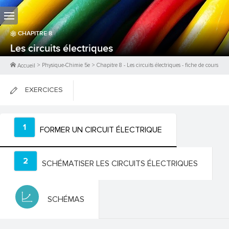
CHAPITRE
8
Les circuits électriques
>
Physique-Chimie 5e
>
Chapitre
8
-
Les circuits électriques
- fiche de cours
Accueil
EXERCICES
FICHES DE COURS
1
FORMER UN CIRCUIT ÉLECTRIQUE
0
PTS
2
SCHÉMATISER LES CIRCUITS ÉLECTRIQUES
SCHÉMAS