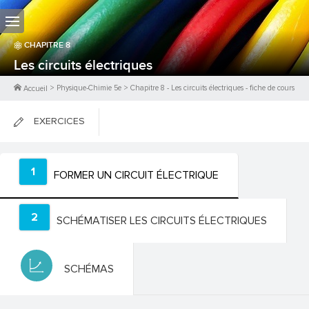
CHAPITRE
8
Les circuits électriques
>
Physique-Chimie 5e
>
Chapitre
8
-
Les circuits électriques
- fiche de cours
Accueil
EXERCICES
FICHES DE COURS
1
FORMER UN CIRCUIT ÉLECTRIQUE
0
PTS
2
SCHÉMATISER LES CIRCUITS ÉLECTRIQUES
SCHÉMAS