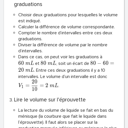
graduations
Choisir deux graduations pour lesquelles le volume
est indiqué.
Calculer la différence de volume correspondante.
Compter le nombre d’intervalles entre ces deux
graduations.
Diviser la différence de volume par le nombre
d’intervalles.
Dans ce cas, on peut voir les graduations à
6
0
8
0
8
0
−
6
0
=
et
, soit un écart de
m
L
m
L
2
0
. Entre ces deux graduations il y a 10
m
L
intervalles. Le volume d’un intervalle est donc
2
0
=
=
2
.
V
m
L
1
1
0
Lire le volume sur l’éprouvette
La lecture du volume de liquide se fait en bas du
ménisque (la courbure que fait le liquide dans
l’éprouvette). Il faut alors se placer sur la