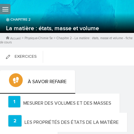
CHAPITRE
2
La matière : états, masse et volume
>
Physique-Chimie 5e
>
Chapitre
2
-
La matière : états, masse et volume
- fiche
Accueil
de cours
EXERCICES
FICHES DE COURS
À SAVOIR REFAIRE
0
PTS
1
MESURER DES VOLUMES ET DES MASSES
2
LES PROPRIÉTÉS DES ÉTATS DE LA MATIÈRE